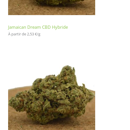
Jamaican Dream CBD Hybride
À partir de 
2,53
€
/
g