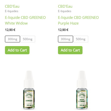
être
être
CBD'Eau
CBD'Eau
choisies
choisies
E-liquides
E-liquides
sur
sur
E-liquide CBD GREENEO
E-liquide CBD GREENEO
la
la
White Widow
Purple Haze
page
page
du
du
12,90
€
12,90
€
produit
produit
300mg
500mg
300mg
500mg
Add to Cart
Add to Cart
Ce
Ce
produit
produit
a
a
plusieurs
plusieurs
variations.
variations.
Les
Les
options
options
peuvent
peuvent