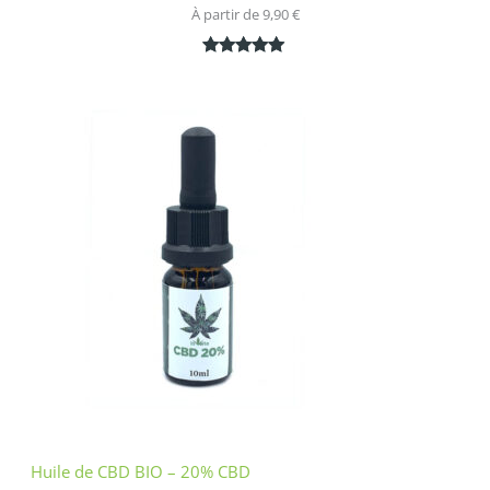
À partir de 
9,90
€
Noté
1
5.00
sur 5
basé sur
notation
client
Huile de CBD BIO – 20% CBD