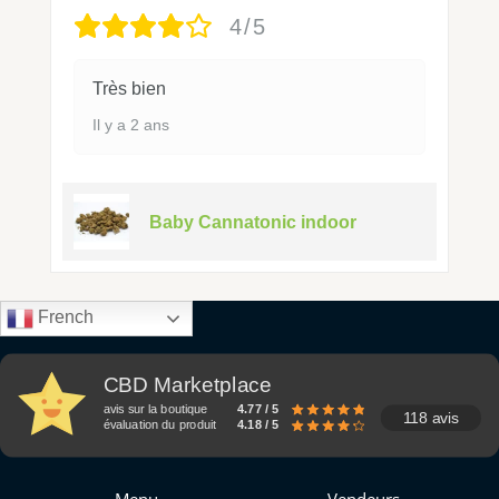
4/5
Très bien
Il y a 2 ans
Baby Cannatonic indoor
French
CBD Marketplace
avis sur la boutique
4.77 / 5
118 avis
évaluation du produit
4.18 / 5