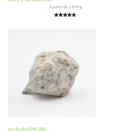
À partir de 
1,20
€
/
g
Noté
2
5.00
sur 5
basé sur
notations
client
Ice Rocks 60% CBD