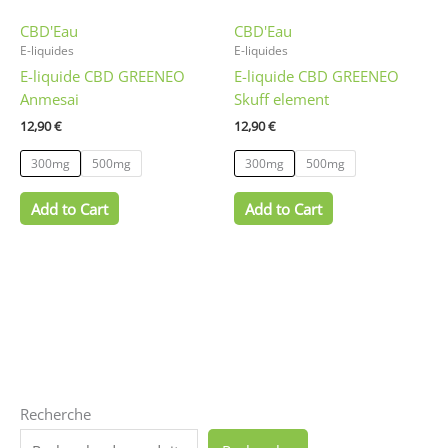
être
être
CBD'Eau
CBD'Eau
choisies
choisies
E-liquides
E-liquides
sur
sur
E-liquide CBD GREENEO
E-liquide CBD GREENEO
la
la
Anmesai
Skuff element
page
page
du
du
12,90
€
12,90
€
produit
produit
300mg
500mg
300mg
500mg
Add to Cart
Add to Cart
Recherche