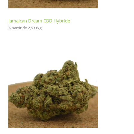
Jamaican Dream CBD Hybride
À partir de 
2,53
€
/
g