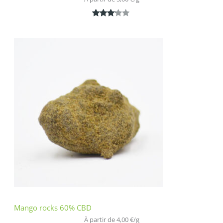
Noté
1
3.00
sur 5
basé
sur
notatio
n
client
Mango rocks 60% CBD
À partir de 
4,00
€
/
g