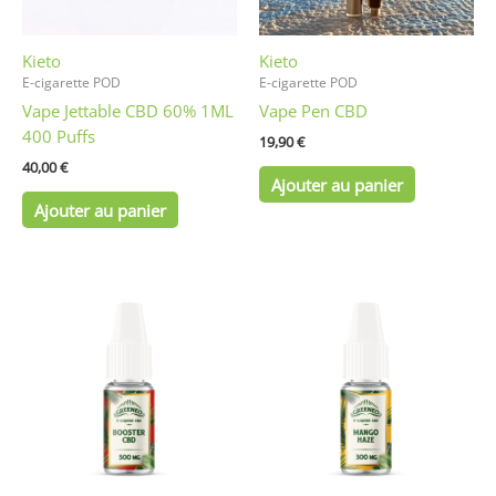
Kieto
Kieto
E-cigarette POD
E-cigarette POD
Vape Jettable CBD 60% 1ML
Vape Pen CBD
400 Puffs
19,90
€
40,00
€
Ajouter au panier
Ajouter au panier
Ce
Ce
produit
produit
a
a
plusieurs
plusieurs
variations.
variations.
Les
Les
options
options
peuvent
peuvent
être
être