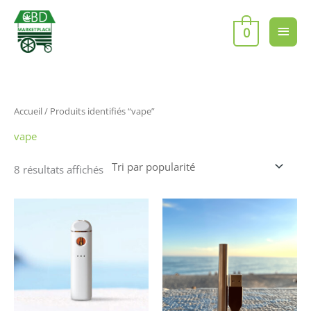
Aller
Men
au
0
contenu
princ
Trié
Accueil
/ Produits identifiés “vape”
par
popularité
vape
8 résultats affichés