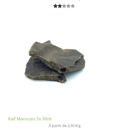
Noté
1
2.00
sur
5
bas
é
sur
nota
tion
clien
t
Kief Marocain 3x filtré
À partir de 
3,50
€
/
g