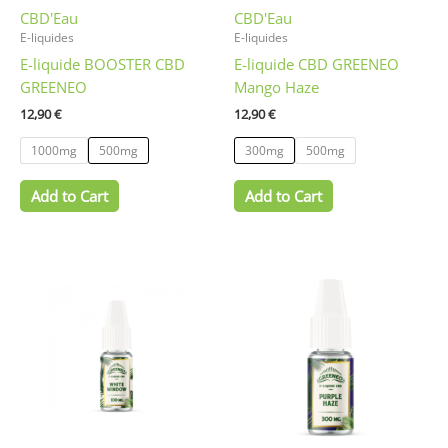
CBD'Eau
CBD'Eau
choisies
choisies
E-liquides
E-liquides
sur
sur
E-liquide BOOSTER CBD
E-liquide CBD GREENEO
la
la
GREENEO
Mango Haze
page
page
du
du
12,90
€
12,90
€
produit
produit
1000mg
500mg
300mg
500mg
Add to Cart
Add to Cart
Ce
Ce
produit
produit
a
a
plusieurs
plusieurs
variations.
variations.
Les
Les
options
options
peuvent
peuvent