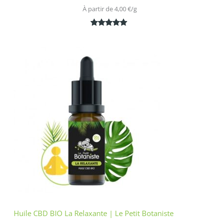
À partir de 
4,00
€
/
g
Noté
1
5.00
sur 5
basé sur
notation
client
Huile CBD BIO La Relaxante | Le Petit Botaniste