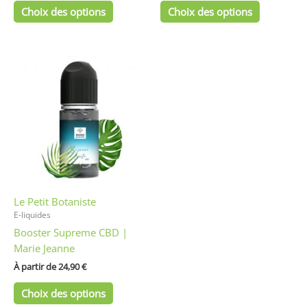
Choix des options
Choix des options
Ce
produit
a
plusieurs
variations.
Les
options
peuvent
être
Le Petit Botaniste
choisies
E-liquides
sur
Booster Supreme CBD |
la
Marie Jeanne
page
du
À partir de 
24,90
€
produit
Choix des options