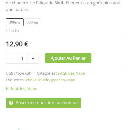
de chanvre. Le E-liquide Skuff Element a un goût plus vrai
que nature.
300mg
500mg
EFFACER
12,90
€
Ajouter Au Panier
-
+
UGS :
165-skuff
Catégories :
E-liquides
,
Vape
Étiquettes :
cbd
,
e-liquide
,
greeneo
,
vape
E-liquides
,
Vape
Poser une question au vendeur