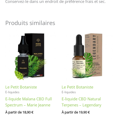
Conservez-le dans un endroit de préférence frais et sec.
Produits similaires
Ce
Ce
produit
produit
a
a
plusieurs
plusieurs
variations.
variations
Les
Les
options
options
peuvent
peuvent
être
être
Le Petit Botaniste
Le Petit Botaniste
choisies
choisies
E-liquides
E-liquides
sur
sur
E-liquide Malana CBD Full
E-liquide CBD Natural
la
la
Spectrum – Marie Jeanne
Terpenes – Legendary
page
page
du
du
À partir de 
18,90
€
À partir de 
19,90
€
produit
produit