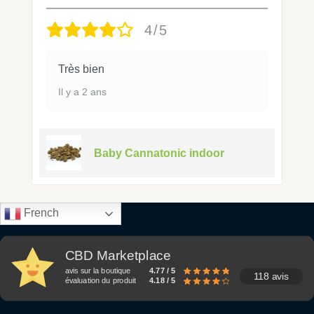
4/5
Très bien
Il y a 2 ans
Baby Cannatonic indoor
French
CBD Marketplace
avis sur la boutique
4.77 / 5
118 avis
évaluation du produit
4.18 / 5