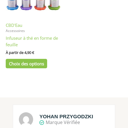
options
peuvent
être
CBD'Eau
choisies
Accessoires
sur
Infuseur à thé en forme de
la
feuille
page
du
À partir de 
4,90
€
produit
Choix des options
YOHAN PRZYGODZKI
Marque Vérifiée