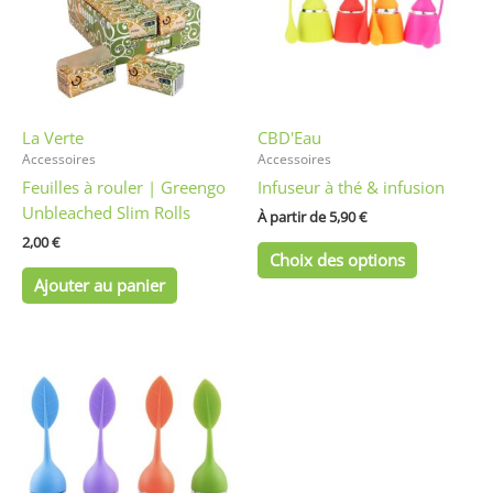
variations
Les
options
peuvent
être
La Verte
CBD'Eau
choisies
Accessoires
Accessoires
sur
Feuilles à rouler | Greengo
Infuseur à thé & infusion
la
Unbleached Slim Rolls
page
À partir de 
5,90
€
du
2,00
€
Choix des options
produit
Ajouter au panier
Ce
produit
a
plusieurs
variations.
Les