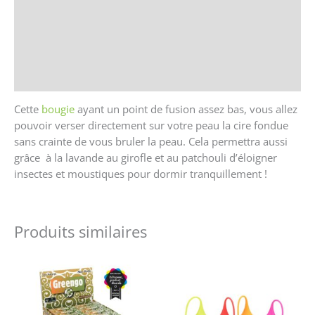
Avis (0)
Store Policies
Renseignements
Cette
bougie
ayant un point de fusion assez bas, vous allez
pouvoir verser directement sur votre peau la cire fondue
sans crainte de vous bruler la peau. Cela permettra aussi
grâce à la lavande au girofle et au patchouli d’éloigner
insectes et moustiques pour dormir tranquillement !
Produits similaires
Ce
produit
a
plusieurs