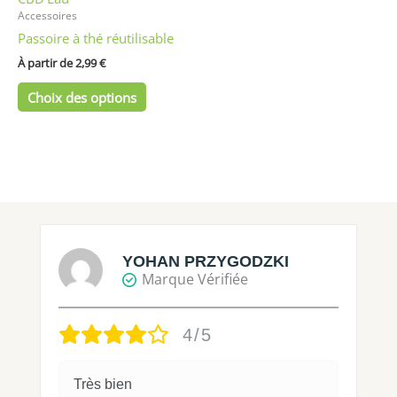
Accessoires
sur
Passoire à thé réutilisable
la
page
À partir de 
2,99
€
du
Choix des options
produit
YOHAN PRZYGODZKI
Marque Vérifiée
4/5
Très bien