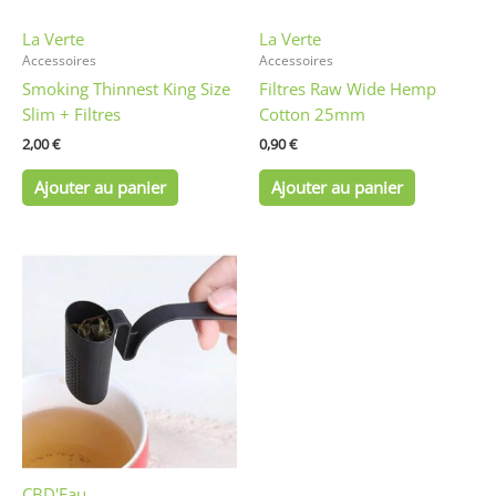
La Verte
La Verte
Accessoires
Accessoires
Smoking Thinnest King Size
Filtres Raw Wide Hemp
Slim + Filtres
Cotton 25mm
2,00
€
0,90
€
Ajouter au panier
Ajouter au panier
Ce
produit
a
plusieurs
variations.
Les
options
peuvent
être
CBD'Eau
choisies