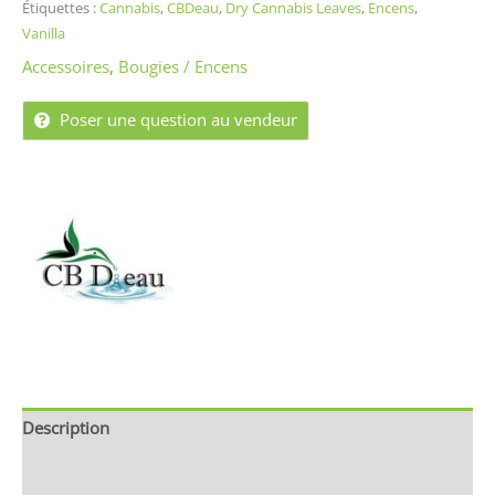
Étiquettes :
Cannabis
,
CBDeau
,
Dry Cannabis Leaves
,
Encens
,
Vanilla
Accessoires
,
Bougies / Encens
Poser une question au vendeur
Description
Brand