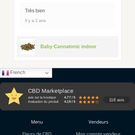
Très bien
Il y a 2 ans
Baby Cannatonic indoor
French
CBD Marketplace
avis sur la boutique
4.77 / 5
118 avis
évaluation du produit
4.18 / 5
Menu
Vendeurs
Fleurs de CBD
Mon compte vendeur