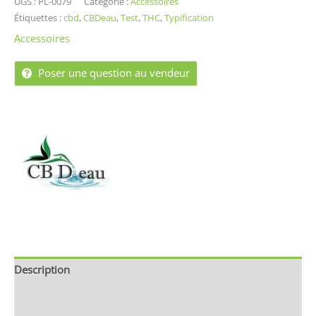
UGS :
PL-0079
Catégorie :
Accessoires
Étiquettes :
cbd
,
CBDeau
,
Test
,
THC
,
Typification
Accessoires
Poser une question au vendeur
Description
Brand