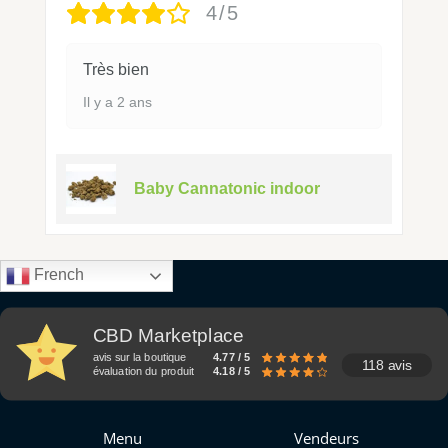
4/5
Très bien
Il y a 2 ans
Baby Cannatonic indoor
French
CBD Marketplace
avis sur la boutique
4.77 / 5
118 avis
évaluation du produit
4.18 / 5
Menu
Vendeurs