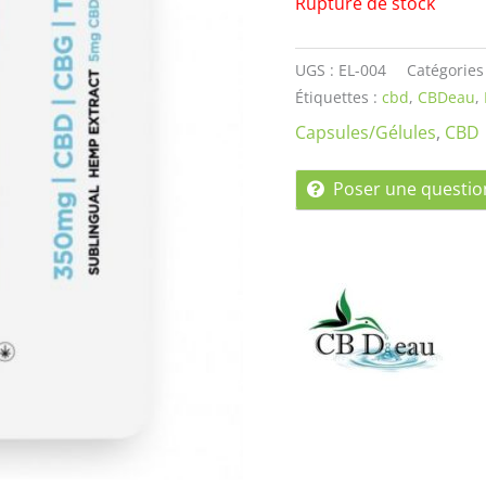
Rupture de stock
UGS :
EL-004
Catégories
Étiquettes :
cbd
,
CBDeau
,
Capsules/Gélules
,
CBD
Poser une questio