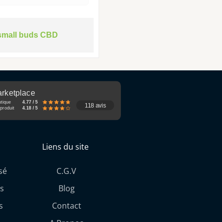
small buds CBD
rketplace
utique
4.77 / 5
118 avis
produit
4.18 / 5
Liens du site
sé
C.G.V
s
Blog
s
Contact