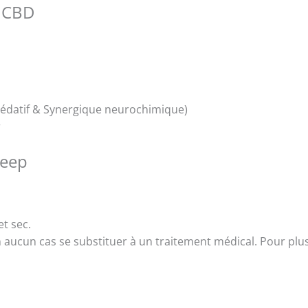
s CBD
(Sédatif & Synergique neurochimique)
r
leep
t sec.
 aucun cas se substituer à un traitement médical. Pour plu