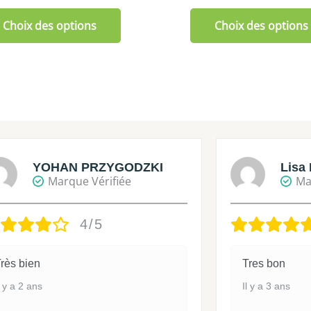
Choix des options
Choix des options
YOHAN PRZYGODZKI
Lisa 
Marque Vérifiée
Ma
4/5
rès bien
Tres bon
l y a 2 ans
Il y a 3 ans