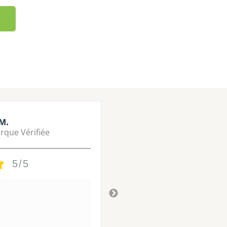
M.
Lisa M.
rque Vérifiée
Marque Vérifié
5/5
5/5
Tres bon
Il y a 3 ans