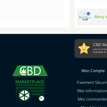
Berry 
CBD Ma
avis sur la bo
évaluation du 
Mon Compte
Paiement Sécuri
Mes information
Mes commande