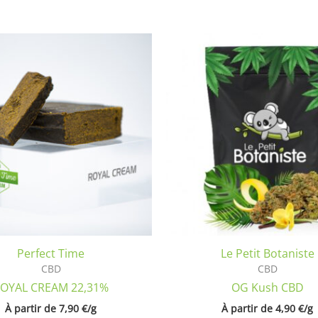
Ce
produit
a
plusieurs
variations.
Les
options
peuvent
être
choisies
sur
la
Perfect Time
Le Petit Botaniste
page
CBD
CBD
du
OYAL CREAM 22,31%
OG Kush CBD
produit
À partir de 
7,90
€
/
g
À partir de 
4,90
€
/
g