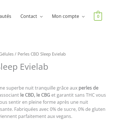
autés
Contact
Mon compte
0
Gélules
/ Perles CBD Sleep Evielab
leep Evielab
une superbe nuit tranquille grâce aux
perles de
 associant
le CBD, le CBG
et garantit sans THC vous
ous sentir en pleine forme après une nuit
ante. Fabriquées avec 0% de sucre, 0% de gluten
viennent parfaitement aux vegans.