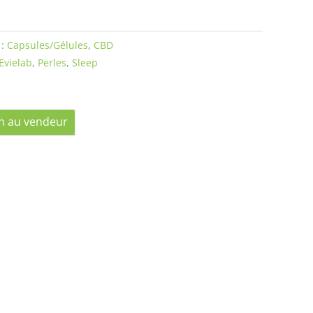
 :
Capsules/Gélules
,
CBD
Evielab
,
Perles
,
Sleep
n au vendeur